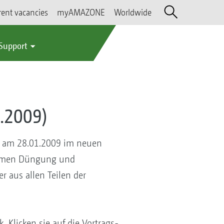
rent vacancies
myAMAZONE
Worldwide
 Support
.2009)
ne am 28.01.2009 im neuen
Themen Düngung und
 aus allen Teilen der
 Klicken sie auf die Vortrags-