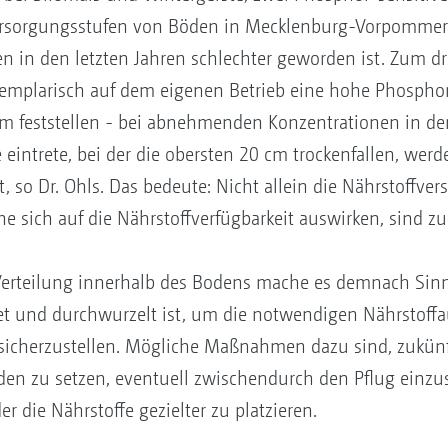
 Versorgungsstufen von Böden in Mecklenburg-Vorpommern
in den letzten Jahren schlechter geworden ist. Zum drit
mplarisch auf dem eigenen Betrieb eine hohe Phosphor
m feststellen - bei abnehmenden Konzentrationen in den
intrete, bei der die obersten 20 cm trockenfallen, werde
t, so Dr. Ohls. Das bedeute: Nicht allein die Nährstoffve
he sich auf die Nährstoffverfügbarkeit auswirken, sind z
Verteilung innerhalb des Bodens mache es demnach Sinn,
et und durchwurzelt ist, um die notwendigen Nährstof
 sicherzustellen. Mögliche Maßnahmen dazu sind, zukünft
en zu setzen, eventuell zwischendurch den Pflug einz
r die Nährstoffe gezielter zu platzieren.