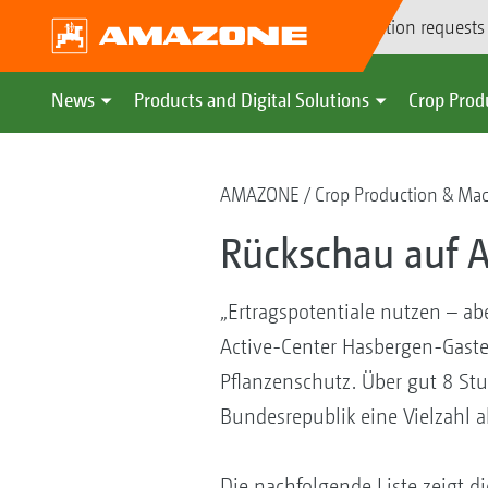
Demonstration requests
News
Products and Digital Solutions
Crop Prod
AMAZONE
Crop Production & Ma
Rückschau auf A
„Ertragspotentiale nutzen – a
Active-Center Hasbergen-Gast
Pflanzenschutz. Über gut 8 St
Bundesrepublik eine Vielzahl a
Die nachfolgende Liste zeigt d