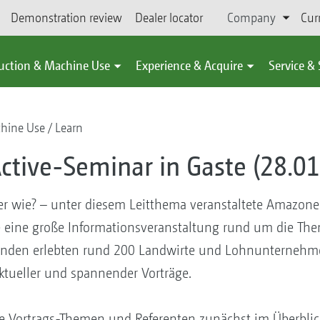
Demonstration review
Dealer locator
Company
Cur
uction & Machine Use
Experience & Acquire
Service &
chine Use
Learn
ctive-Seminar in Gaste (28.01
ber wie? – unter diesem Leitthema veranstaltete Amazo
e eine große Informationsveranstaltung rund um die 
unden erlebten rund 200 Landwirte und Lohnunternehmer
ktueller und spannender Vorträge.
ie Vortrags-Themen und Referenten zunächst im Überblick.